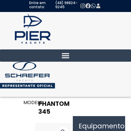
Entre em
(48) 98824-
Ir
contato:
9245
para
o
conteúdo
MODELO:
PHANTOM
345
Equipamento