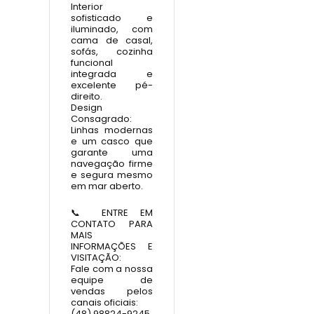
Interior
sofisticado e
iluminado, com
cama de casal,
sofás, cozinha
funcional
integrada e
excelente pé-
direito.
Design
Consagrado:
Linhas modernas
e um casco que
garante uma
navegação firme
e segura mesmo
em mar aberto.
📞 ENTRE EM
CONTATO PARA
MAIS
INFORMAÇÕES E
VISITAÇÃO:
Fale com a nossa
equipe de
vendas pelos
canais oficiais:
(48) 98824-9245