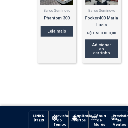
Barco Seminovo
Barco Seminovo
Phantom 300
Focker400 Maria
Lucia
Leia mais
R$
1.500.000,00
Adicionar
ao
carrinho
LINKS
Previsão
Capitania
Tábua
Previsã
ÚTEIS
do
Portos
de
de
Tempo
Marés
Ventos