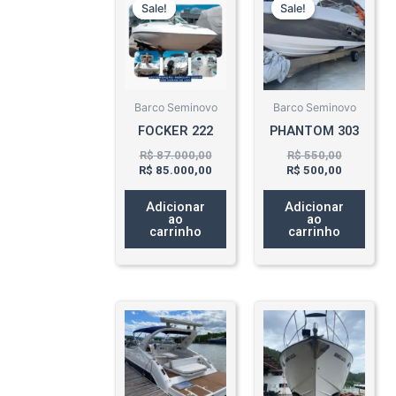
preço
preço
preço
preço
Sale!
Sale!
Sale!
Sale!
original
atual
original
atual
era:
é:
era:
é:
R$ 87.000,00.
R$ 85.000,00.
R$ 550,00
R$ 500,00
Barco Seminovo
Barco Seminovo
FOCKER 222
PHANTOM 303
R$
87.000,00
R$
550,00
R$
85.000,00
R$
500,00
Adicionar
Adicionar
ao
ao
carrinho
carrinho