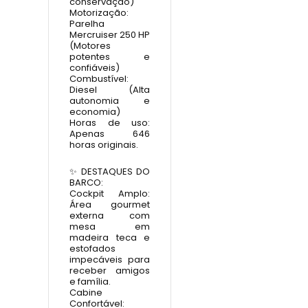
conservação)
Motorização:
Parelha
Mercruiser 250 HP
(Motores
potentes e
confiáveis)
Combustível:
Diesel (Alta
autonomia e
economia)
Horas de uso:
Apenas 646
horas originais.
✨ DESTAQUES DO
BARCO:
Cockpit Amplo:
Área gourmet
externa com
mesa em
madeira teca e
estofados
impecáveis para
receber amigos
e família.
Cabine
Confortável: