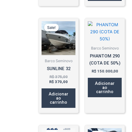
O
O
preço
preço
Sale!
Sale!
original
atual
era:
é:
R$ 375,00.
R$ 370,00.
Barco Seminovo
PHANTOM 290
Barco Seminovo
(COTA DE 50%)
SUNLINE 32
R$
150.000,00
R$
375,00
R$
370,00
Adicionar
ao
carrinho
Adicionar
ao
carrinho
O
O
O
O