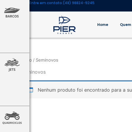
Entre em contato:
(48) 98824-9245
Ir
para
o
Home
Quem
conteúdo
Início
/ Seminovos
Seminovos
Nenhum produto foi encontrado para a su