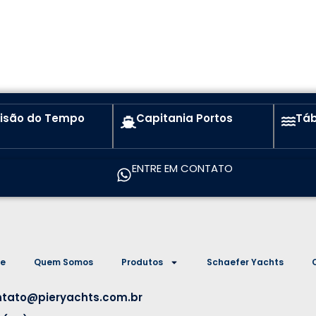
visão do Tempo
Capitania Portos
Táb
ENTRE EM CONTATO
e
Quem Somos
Produtos
Schaefer Yachts
ntato@pieryachts.com.br