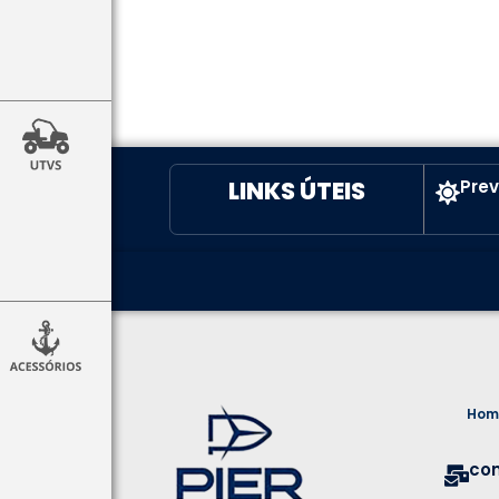
LINKS ÚTEIS
Pre
Hom
co