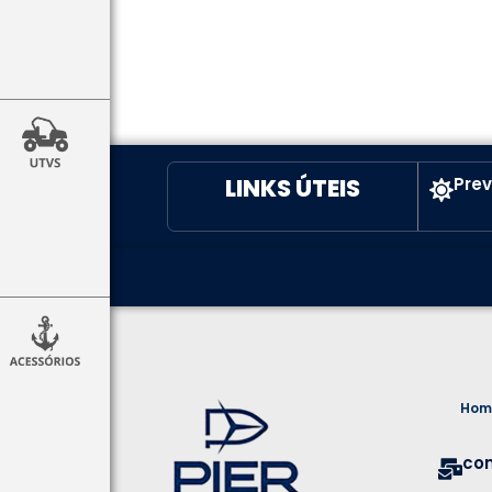
LINKS ÚTEIS
Pre
Hom
co