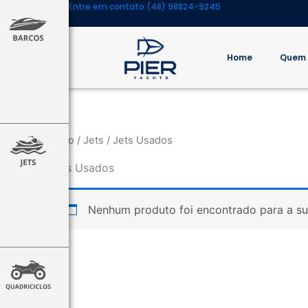
Entre em contato:
(48) 98824-9245
Ir
para
o
Home
Quem
conteúdo
Início
/
Jets
/ Jets Usados
Jets Usados
Nenhum produto foi encontrado para a su