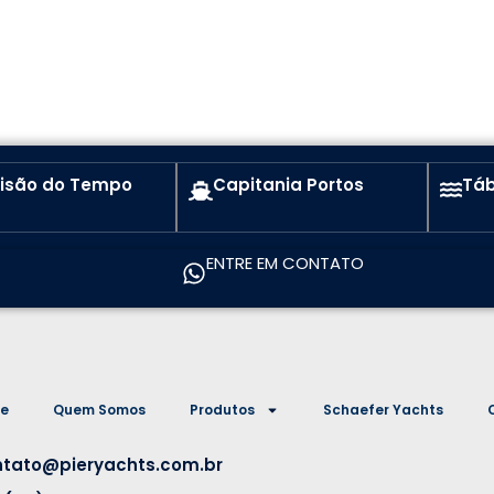
visão do Tempo
Capitania Portos
Táb
ENTRE EM CONTATO
e
Quem Somos
Produtos
Schaefer Yachts
ntato@pieryachts.com.br