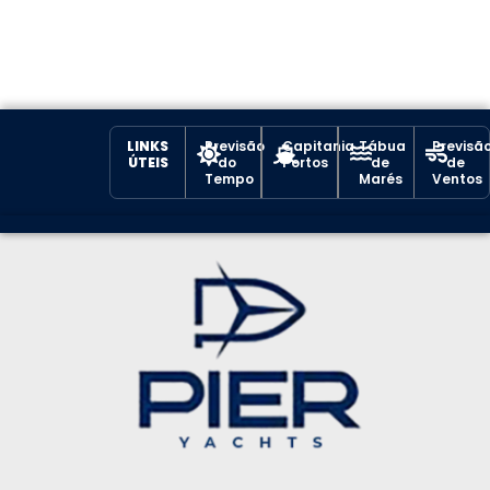
LINKS
Previsão
Capitania
Tábua
Previsã
ÚTEIS
do
Portos
de
de
Tempo
Marés
Ventos