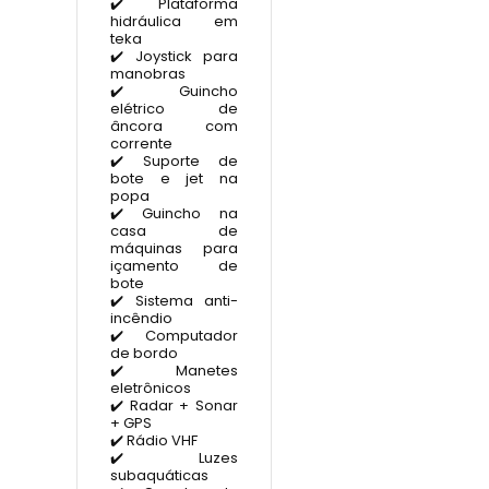
✔️ Plataforma
hidráulica em
teka
✔️ Joystick para
manobras
✔️ Guincho
elétrico de
âncora com
corrente
✔️ Suporte de
bote e jet na
popa
✔️ Guincho na
casa de
máquinas para
içamento de
bote
✔️ Sistema anti-
incêndio
✔️ Computador
de bordo
✔️ Manetes
eletrônicos
✔️ Radar + Sonar
+ GPS
✔️ Rádio VHF
✔️ Luzes
subaquáticas