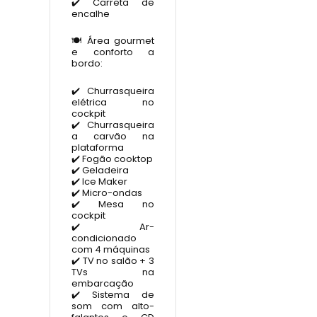
✔️ Carreta de
encalhe
🍽️ Área gourmet
e conforto a
bordo:
✔️ Churrasqueira
elétrica no
cockpit
✔️ Churrasqueira
a carvão na
plataforma
✔️ Fogão cooktop
✔️ Geladeira
✔️ Ice Maker
✔️ Micro-ondas
✔️ Mesa no
cockpit
✔️ Ar-
condicionado
com 4 máquinas
✔️ TV no salão + 3
TVs na
embarcação
✔️ Sistema de
som com alto-