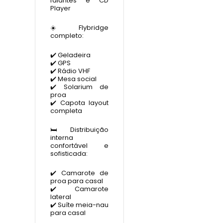
falantes e CD
Player
☀️ Flybridge
completo:
✔️ Geladeira
✔️ GPS
✔️ Rádio VHF
✔️ Mesa social
✔️ Solarium de
proa
✔️ Capota layout
completa
🛏️ Distribuição
interna
confortável e
sofisticada:
✔️ Camarote de
proa para casal
✔️ Camarote
lateral
✔️ Suíte meia-nau
para casal