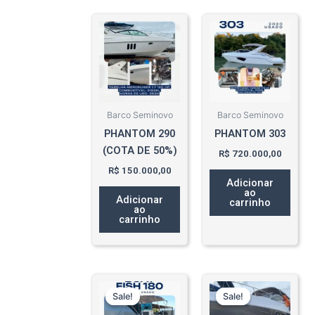
Barco Seminovo
Barco Seminovo
PHANTOM 290
PHANTOM 303
(COTA DE 50%)
R$
720.000,00
R$
150.000,00
Adicionar
ao
Adicionar
carrinho
ao
carrinho
O
O
O
O
preço
preço
preço
preço
Sale!
Sale!
Sale!
Sale!
original
atual
original
atual