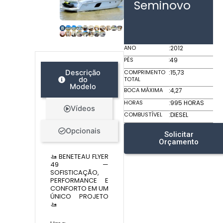
Seminovo
ANO
:
2012
PÉS
:
49
COMPRIMENTO
:
15,73
Descrição
TOTAL
do
Modelo
BOCA MÁXIMA
:
4,27
HORAS
:
995 HORAS
Vídeos
COMBUSTÍVEL
:
DIESEL
Opcionais
Solicitar
Orçamento
🚤 BENETEAU FLYER
49 —
SOFISTICAÇÃO,
PERFORMANCE E
CONFORTO EM UM
ÚNICO PROJETO
🚤