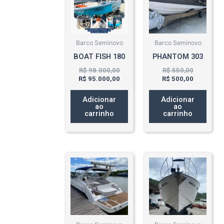
era:
é:
era:
é:
R$ 98.000,00.
R$ 95.000,00.
R$ 550,00
R$ 500,00
Barco Seminovo
Barco Seminovo
BOAT FISH 180
PHANTOM 303
R$
98.000,00
R$
550,00
R$
95.000,00
R$
500,00
Adicionar
Adicionar
ao
ao
carrinho
carrinho