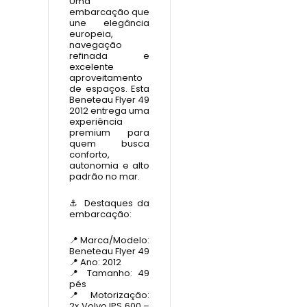
Uma
embarcação que
une elegância
europeia,
navegação
refinada e
excelente
aproveitamento
de espaços. Esta
Beneteau Flyer 49
2012 entrega uma
experiência
premium para
quem busca
conforto,
autonomia e alto
padrão no mar.
⚓ Destaques da
embarcação:
📍 Marca/Modelo:
Beneteau Flyer 49
📍 Ano: 2012
📍 Tamanho: 49
pés
📍 Motorização:
2x Volvo IPS 600 –